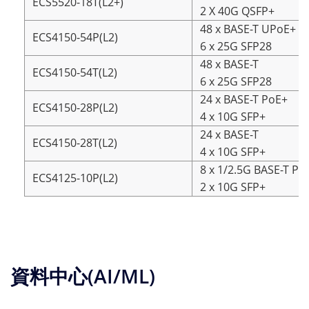
ECS5520-18T(L2+)
2 X 40G QSFP+
48 x BASE-T UPoE+
ECS4150-54P(L2)
6 x 25G SFP28
48 x BASE-T
ECS4150-54T(L2)
6 x 25G SFP28
24 x BASE-T PoE+
ECS4150-28P(L2)
4 x 10G SFP+
24 x BASE-T
ECS4150-28T(L2)
4 x 10G SFP+
8 x 1/2.5G BASE-T Po
ECS4125-10P(L2)
2 x 10G SFP+
資料中心(AI/ML)