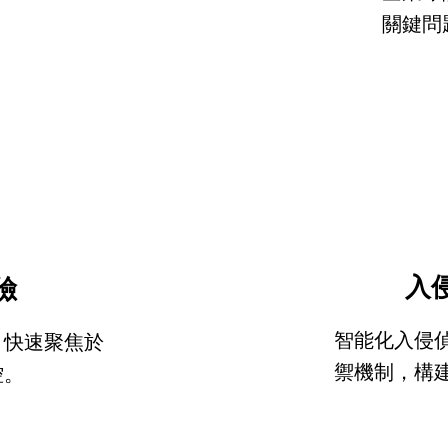
關鍵問
入
險
智能化入侵
，快速聚焦於
禦機制，構
控。